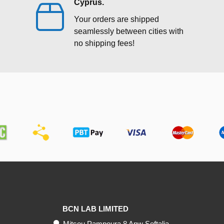
Cyprus.
Your orders are shipped
seamlessly between cities with
no shipping fees!
BCN LAB LIMITED
Mitsou Pampoura 8 Anw Seftalia,