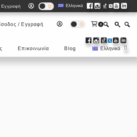
Ελληνικά
/ Εγγραφή
σοδος / Εγγραφή
0
Sub
ς
Επικοινωνία
Blog
Ελληνικά