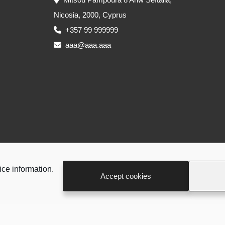
Nicosia, 2000, Cyprus
+357 99 999999
aaa@aaa.aaa
ice information.
Accept cookies
άδοσης
Πολιτική επιστροφής χρημάτων και προϊόντων
Όροι κα
Επικοινωνία