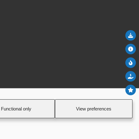
Do
Abo
Ne
Sal
To
Functional only
View preferences
ι Προϋποθέσεις
Πολιτική Απορρήτου