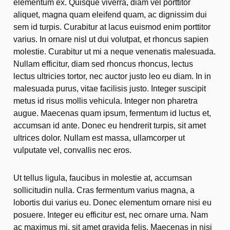
elementum ex. Quisque viverra, diam vel porttitor
aliquet, magna quam eleifend quam, ac dignissim dui
sem id turpis. Curabitur at lacus euismod enim porttitor
varius. In ornare nisl ut dui volutpat, et rhoncus sapien
molestie. Curabitur ut mi a neque venenatis malesuada.
Nullam efficitur, diam sed rhoncus rhoncus, lectus
lectus ultricies tortor, nec auctor justo leo eu diam. In in
malesuada purus, vitae facilisis justo. Integer suscipit
metus id risus mollis vehicula. Integer non pharetra
augue. Maecenas quam ipsum, fermentum id luctus et,
accumsan id ante. Donec eu hendrerit turpis, sit amet
ultrices dolor. Nullam est massa, ullamcorper ut
vulputate vel, convallis nec eros.
Ut tellus ligula, faucibus in molestie at, accumsan
sollicitudin nulla. Cras fermentum varius magna, a
lobortis dui varius eu. Donec elementum ornare nisi eu
posuere. Integer eu efficitur est, nec ornare urna. Nam
ac maximus mi, sit amet gravida felis. Maecenas in nisi