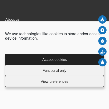
Do
About us
Delivery Information
Abo
We use technologies like cookies to store and/or access
Refund and Returns Policy
device information.
Ne
Terms & Conditions
Privacy Policy
Sal
Contact Us
Accept cookies
To
Functional only
BCN LAB LIMITED
View preferences
Mitsou Pampoura 8 Anw Seftalia,
Nicosia, 2000, Cyprus
+357 99 999999
aaa@aaa.aaa